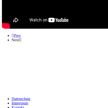
Prev
Next
KAMM IN
Hauptstr. 60
51491 Overath
Tel.: 0 22 06 / 32 97
E-Mail salon(@)friseur-overath.de
Unser Öffnungszeiten:
Montags geschlossen
Di. – Fr. 9.00 – 18.00 Uhr
Sa. 8.00 – 14.00 Uhr
Datenschutz
Impressum
Kontakt