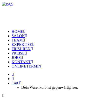
HOME
SALON
TEAM
EXPERTISE
FRISUREN
PREISE
JOBS
KONTAKT
ONLINETERMIN
Cart
Dein Warenkorb ist gegenwärtig leer.